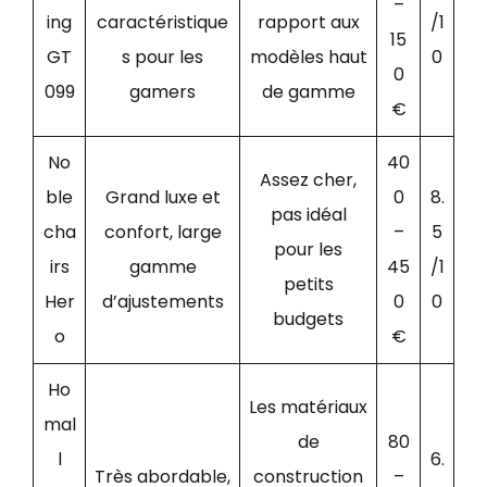
–
ing
caractéristique
rapport aux
/1
15
GT
s pour les
modèles haut
0
0
099
gamers
de gamme
€
No
40
Assez cher,
ble
Grand luxe et
0
8.
pas idéal
cha
confort, large
–
5
pour les
irs
gamme
45
/1
petits
Her
d’ajustements
0
0
budgets
o
€
Ho
Les matériaux
mal
de
80
l
6.
Très abordable,
construction
–