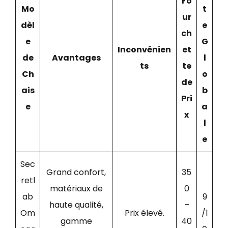
Fo
Mo
t
ur
dèl
e
ch
e
G
Inconvénien
et
de
Avantages
l
ts
te
Ch
o
de
ais
b
Pri
e
a
x
l
e
Sec
Grand confort,
35
retl
matériaux de
0
ab
9
haute qualité,
–
Om
Prix élevé.
/1
gamme
40