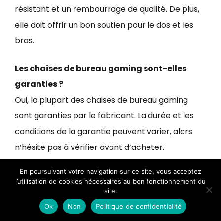
résistant et un rembourrage de qualité. De plus,
elle doit offrir un bon soutien pour le dos et les
bras.
Les chaises de bureau gaming sont-elles
garanties ?
Oui, la plupart des chaises de bureau gaming
sont garanties par le fabricant. La durée et les
conditions de la garantie peuvent varier, alors
n’hésite pas à vérifier avant d’acheter.
En poursuivant votre navigation sur ce site, vous acceptez
Peut-on personnaliser une chaise de bureau
l’utilisation de cookies nécessaires au bon fonctionnement du
gaming ?
site.
Oui, certaines marques de chaises de bureau
Ok
Non
Politique de confidentialité