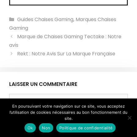
Catégories
Guides Chaises Gaming
,
Marques Chaises
Gaming
Marque de Chaises Gaming Tectake : Notre
avis
Rekt : Notre Avis Sur La Marque Française
LAISSER UN COMMENTAIRE
Commentaire
En poursuivant votre navigation sur ce site, vous acceptez
l’utilisation de cookies nécessaires au bon fonctionnement du
site.
Ok
Non
Politique de confidentialité