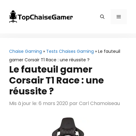
Aller
au
Menu
contenu
Chaise Gaming
»
Tests Chaises Gaming
»
Le fauteuil
gamer Corsair T1 Race : une réussite ?
Le fauteuil gamer
Corsair T1 Race : une
réussite ?
Mis à jour le: 6 mars 2020
par
Carl Chamoiseau