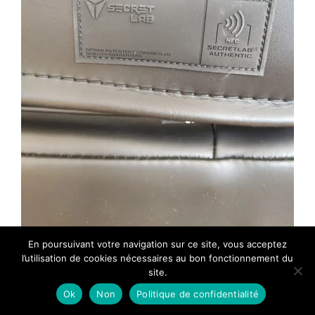
Verdict : faut-il acheter
En poursuivant votre navigation sur ce site, vous acceptez
Secretlab Titan Evo 2022
l’utilisation de cookies nécessaires au bon fonctionnement du
site.
ou Titan 2020 ?
Ok
Non
Politique de confidentialité